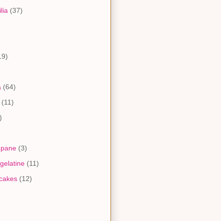
lia
(37)
)
19)
a
(64)
(11)
)
 pane
(3)
gelatine
(11)
pcakes
(12)