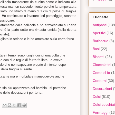
ellicola trasparente da cucina come è indicato alla
biosa ma non succede niente perché la temperatura
sato uno strato di meno di 1 cm di polpa di fragole
. Ho cominciato a lavorarci ieri pomeriggio, stanotte
Etichette
 essiccare.
Antipasti
(139
catamente dalla pellicola e ho arrovesciato su carta
rché la parte sotto era rimasta umida (nella ricetta
Aperitivi
(16)
visto).
liato in strisce e le ho arrotolate sulla carta forno.
Barbecue
(3)
Basi
(22)
a e i tempi sono lunghi quindi una volta che
Biscotti
(23)
lo con due teglie di frutta frullata. Io avevo
ole che non sapevano proprio di niente, dopo
Cioccolatini
(
della fragola si sente .
Come si fa
(1
occante ma è morbida e maneggevole anche
Contorni
(30)
 sia più apprezzata dai bambini, si potrebbe
Decorazioni
(
e delle decorazioni per torte...
Dolci
(510)
Dolci cucchia
Formaggi
(13