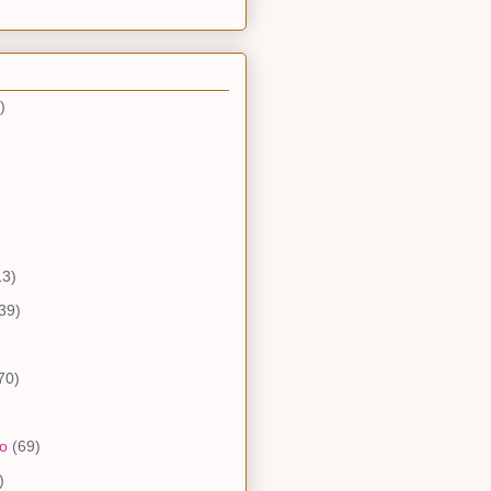
)
13)
39)
70)
io
(69)
)