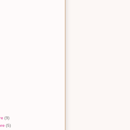
re
(9)
bre
(5)