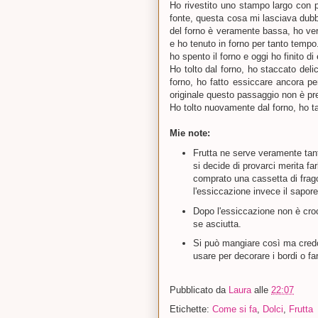
Ho rivestito uno stampo largo con p
fonte, questa cosa mi lasciava dub
del forno è veramente bassa, ho ver
e ho tenuto in forno per tanto tempo
ho spento il forno e oggi ho finito di
Ho tolto dal forno, ho staccato deli
forno, ho fatto essiccare ancora pe
originale questo passaggio non è pre
Ho tolto nuovamente dal forno, ho tag
Mie note:
Frutta ne serve veramente tant
si decide di provarci merita far
comprato una cassetta di frag
l'essiccazione invece il sapore 
Dopo l'essiccazione non è cr
se asciutta.
Si può mangiare così ma credo
usare per decorare i bordi o far
Pubblicato da
Laura
alle
22:07
Etichette:
Come si fa
,
Dolci
,
Frutta