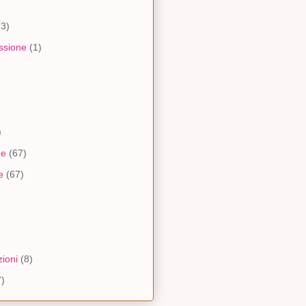
(3)
ssione
(1)
)
ne
(67)
e
(67)
)
ioni
(8)
7)