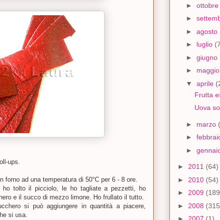
►
ottobr
►
settem
►
agosto
►
luglio
(
►
giugno
►
maggi
▼
aprile
(
Frutta e
Uova so
►
marzo
►
febbra
►
gennai
oll-ups.
►
2011
(64)
►
2010
(54)
 in forno ad una temperatura di 50°C per 6 - 8 ore.
ho tolto il picciolo, le ho tagliate a pezzetti, ho
►
2009
(189
ero e il succo di mezzo limone. Ho frullato il tutto.
►
2008
(315
cchero si può aggiungere in quantità a piacere,
he si usa.
►
2007
(1)