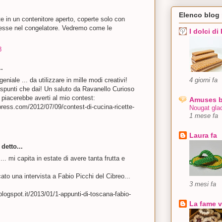
Elenco blog
te in un contenitore aperto, coperte solo con
messe nel congelatore. Vedremo come le
I dolci di
8
.
eniale ... da utilizzare in mille modi creativi!
4 giorni fa
i spunti che dai! Un saluto da Ravanello Curioso
piacerebbe averti al mio contest:
Amuses 
press.com/2012/07/09/contest-di-cucina-ricette-
Nougat gla
1 mese fa
Laura fa
detto...
... mi capita in estate di avere tanta frutta e
ato una intervista a Fabio Picchi del Cibreo...
3 mesi fa
blogspot.it/2013/01/1-appunti-di-toscana-fabio-
La fame v