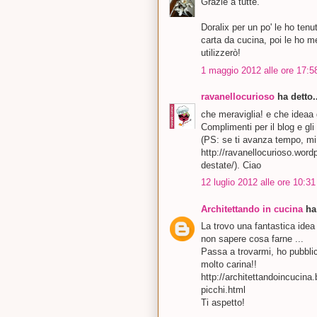
Grazie a tutte.
Doralix per un po' le ho tenu
carta da cucina, poi le ho 
utilizzerò!
1 maggio 2012 alle ore 17:5
ravanellocurioso
ha detto..
che meraviglia! e che ideaa g
Complimenti per il blog e gl
(PS: se ti avanza tempo, mi 
http://ravanellocurioso.word
destate/). Ciao
12 luglio 2012 alle ore 10:31
Architettando in cucina
ha 
La trovo una fantastica idea 
non sapere cosa farne ...
Passa a trovarmi, ho pubblic
molto carina!!
http://architettandoincucina.
picchi.html
Ti aspetto!