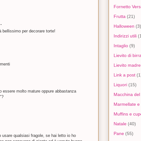
Fornetto Versi
Frutta
(21)
.
Halloween
(3
à bellissimo per decorare torte!
Indirizzi utili
(
Intaglio
(9)
Lievito di birr
imenti
Lievito madre
Link a post
(1
Liquori
(15)
no essere molto mature oppure abbastanza
Macchina del
"?
Marmellate e 
Muffins e cu
Natale
(40)
Pane
(55)
sare qualsiasi fragole, se hai letto io ho