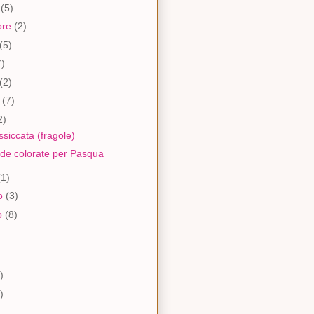
e
(5)
bre
(2)
(5)
7)
(2)
o
(7)
2)
ssiccata (fragole)
de colorate per Pasqua
(1)
io
(3)
o
(8)
)
)