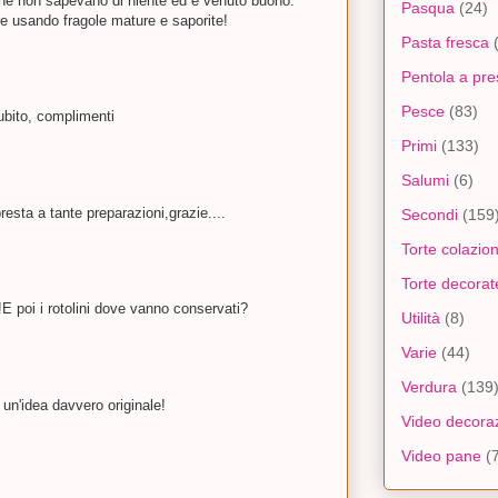
 che non sapevano di niente ed è venuto buono.
Pasqua
(24)
 usando fragole mature e saporite!
Pasta fresca
Pentola a pre
Pesce
(83)
ubito, complimenti
Primi
(133)
Salumi
(6)
resta a tante preparazioni,grazie....
Secondi
(159
Torte colazio
Torte decorat
E poi i rotolini dove vanno conservati?
Utilità
(8)
Varie
(44)
Verdura
(139
un'idea davvero originale!
Video decoraz
Video pane
(