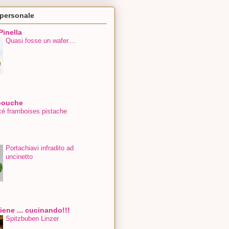
 personale
 Pinella
Quasi fosse un wafer....
bouche
cé framboises pistache
Portachiavi infradito ad
uncinetto
iene ... cucinando!!!
Spitzbuben Linzer