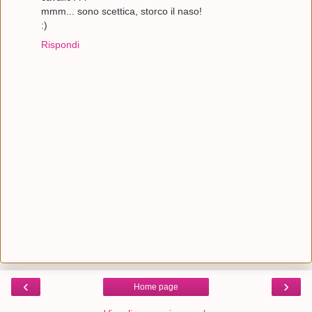
mmm... sono scettica, storco il naso!
:)
Rispondi
‹
›
Home page