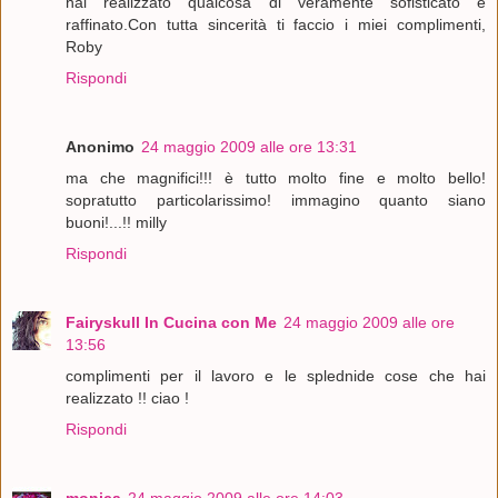
hai realizzato qualcosa di veramente sofisticato e
raffinato.Con tutta sincerità ti faccio i miei complimenti,
Roby
Rispondi
Anonimo
24 maggio 2009 alle ore 13:31
ma che magnifici!!! è tutto molto fine e molto bello!
sopratutto particolarissimo! immagino quanto siano
buoni!...!! milly
Rispondi
Fairyskull In Cucina con Me
24 maggio 2009 alle ore
13:56
complimenti per il lavoro e le splednide cose che hai
realizzato !! ciao !
Rispondi
monica
24 maggio 2009 alle ore 14:03