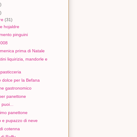
)
)
re
(31)
e hojaldre
mento pinguini
2008
omenica prima di Natale
tini liquirizia, mandorle e
pasticceria
 dolce per la Befana
ne gastronomico
per panettone
 puoi...
rimo panettone
o e pupazzo di neve
 di cotenna
 di Raffy