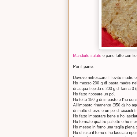
Mandorle salate
e pane fatto con lie
Per il
pane
.
Dovevo rinfrescare il lievito madre e
Ho messo 200 g di pasta madre nel 
di acqua tiepida e 200 g di farina 0 
Ho fatto riposare un po'.
Ho tolto 150 g di impasto e l'ho conse
All'impasto rimanente (350 g) ho ag
di malto di orzo e un po' di ciccioli tr
Ho fatto impastare bene e ho lascia
Ho formato quattro pallette e ho m
Ho messo in forno una teglia piena d
Ho chiuso il forno e ho lasciato ripos