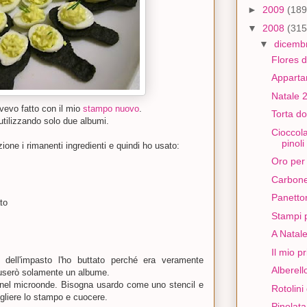
►
2009
(189
▼
2008
(315
▼
dicemb
Flores d
Apparta
Natale 
vevo fatto con il mio
stampo nuovo
.
Torta d
tilizzando solo due albumi.
Cioccola
pinoli
zione i rimanenti ingredienti e quindi ho usato:
Oro per 
Carbone
Panetto
to
Stampi 
A Natale
Il mio p
 dell'impasto l'ho buttato perché era veramente
Alberell
 userò solamente un albume.
nel microonde. Bisogna usardo come uno stencil e
Rotolini
ogliere lo stampo e cuocere.
Pinolata