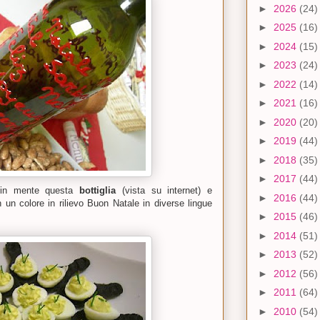
►
2026
(24)
►
2025
(16)
►
2024
(15)
►
2023
(24)
►
2022
(14)
►
2021
(16)
►
2020
(20)
►
2019
(44)
►
2018
(35)
►
2017
(44)
 in mente questa
bottiglia
(vista su internet) e
►
2016
(44)
n un colore in rilievo Buon Natale in diverse lingue
►
2015
(46)
►
2014
(51)
►
2013
(52)
►
2012
(56)
►
2011
(64)
►
2010
(54)