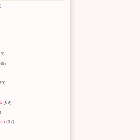
)
13)
39)
70)
io
(69)
)
lia
(37)