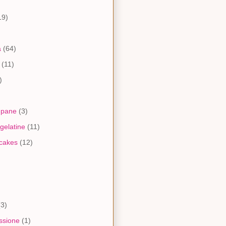
)
19)
a
(64)
(11)
)
 pane
(3)
gelatine
(11)
pcakes
(12)
(3)
ssione
(1)