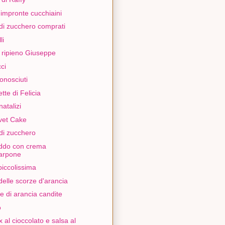
impronte cucchiaini
i di zucchero comprati
li
o ripieno Giuseppe
ci
conosciuti
tte di Felicia
natalizi
vet Cake
i di zucchero
ddo con crema
arpone
piccolissima
elle scorze d'arancia
e di arancia candite
o
 al cioccolato e salsa al