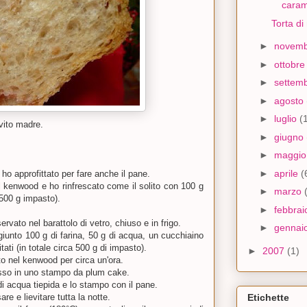
caram
Torta d
►
novem
►
ottobr
►
settem
►
agosto
►
luglio
(
vito madre.
►
giugno
►
maggi
►
aprile
(
 ho approfittato per fare anche il pane.
kenwood e ho rinfrescato come il solito con 100 g
►
marzo
(500 g impasto).
►
febbra
rvato nel barattolo di vetro, chiuso e in frigo.
►
gennai
giunto 100 g di farina, 50 g di acqua, un cucchiaino
itati (in totale circa 500 g di impasto).
►
2007
(1)
to nel kenwood per circa un'ora.
esso in uno stampo da plum cake.
i acqua tiepida e lo stampo con il pane.
are e lievitare tutta la notte.
Etichette