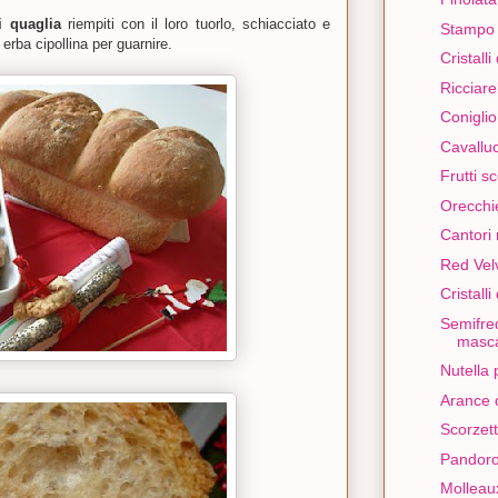
i quaglia
riempiti con il loro tuorlo, schiacciato e
Stampo 
erba cipollina per guarnire.
Cristall
Ricciarel
Conigli
Cavalluc
Frutti s
Orecchie
Cantori 
Red Vel
Cristall
Semifre
masc
Nutella 
Arance d
Scorzett
Pandor
Molleaux