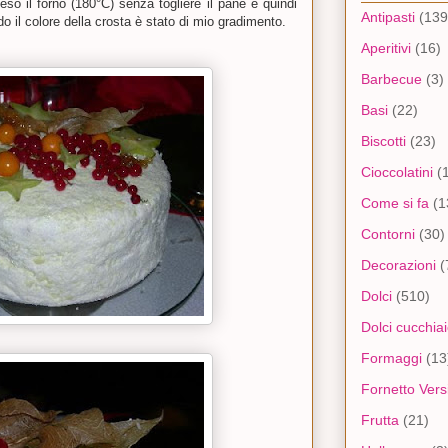
so il forno (180°C) senza togliere il pane e quindi
Antipasti
(139
o il colore della crosta è stato di mio gradimento.
Aperitivi
(16)
Barbecue
(3)
Basi
(22)
Biscotti
(23)
Cioccolatini
(
Come si fa
(1
Contorni
(30)
Decorazioni
(
Dolci
(510)
Dolci cucchia
Formaggi
(13
Fornetto Versi
Frutta
(21)