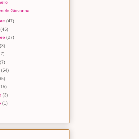
ello
i mele Giovanna
bre
(47)
e
(45)
bre
(27)
(3)
17)
(7)
o
(54)
65)
(15)
io
(3)
o
(1)