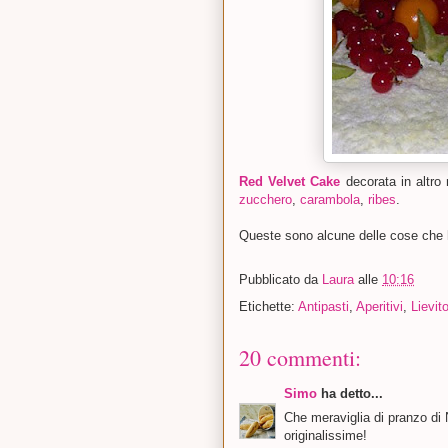
Red Velvet Cake
decorata in altr
zucchero
,
carambola
,
ribes
.
Queste sono alcune delle cose che 
Pubblicato da
Laura
alle
10:16
Etichette:
Antipasti
,
Aperitivi
,
Lievit
20 commenti:
Simo
ha detto...
Che meraviglia di pranzo di 
originalissime!