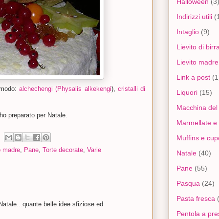
Halloween
(3
Indirizzi utili
(
Intaglio
(9)
Lievito di birr
Lievito madre
Link a post
(1
o modo:
alchechengi (Physalis alkekengi
),
cristalli di
Liquori
(15)
Macchina del
ho preparato per Natale.
Marmellate e 
Muffins e cu
o madre
,
Pane
,
Torte decorate
,
Varie
Natale
(40)
Pane
(55)
Pasqua
(24)
Pasta fresca
Natale...quante belle idee sfiziose ed
Pentola a pre